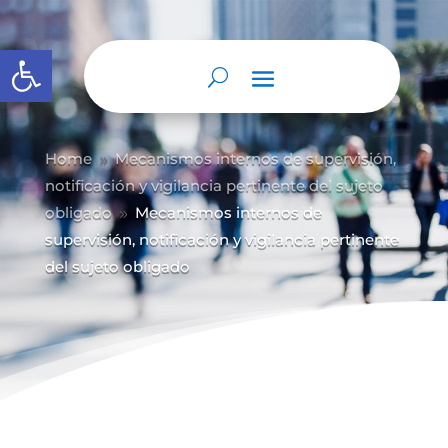
Abrir barra de herramientas
Home
Mecanismos internos de supervisión,
9
notificación y vigilancia pertinente del sujeto
obligado
Mecanismos internos de
9
supervisión, notificación y vigilancia pertinente
del sujeto obligado