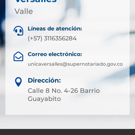
Valle
Líneas de atención:

(+57) 3116356284
Correo electrónico:

unicaversalles@supernotariado.gov.co
Dirección:

Calle 8 No. 4-26 Barrio
Guayabito