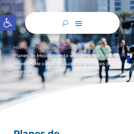
Abrir barra de herramientas
Home
Planes de Mejoramiento vigentes
9
9
Planes de Mejoramiento vigentes exigidos por
los entes de control o auditoría externos o
internos.
Planes de