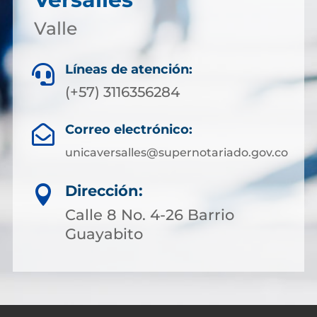
Valle
Líneas de atención:

(+57) 3116356284
Correo electrónico:

unicaversalles@supernotariado.gov.co
Dirección:

Calle 8 No. 4-26 Barrio
Guayabito