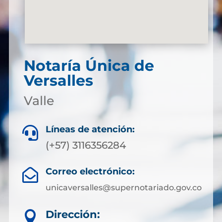
Notaría Única de
Versalles
Valle
Líneas de atención:

(+57) 3116356284
Correo electrónico:

unicaversalles@supernotariado.gov.co
Dirección:
