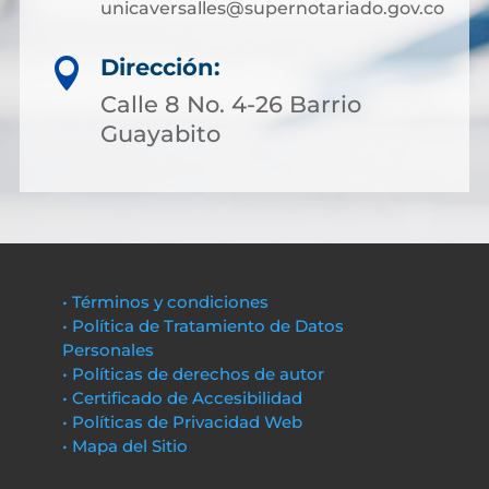
unicaversalles@supernotariado.gov.co
Dirección:

Calle 8 No. 4-26 Barrio
Guayabito
• Términos y condiciones
• Política de Tratamiento de Datos
Personales
• Políticas de derechos de autor
• Certificado de Accesibilidad
• Políticas de Privacidad Web
• Mapa del Sitio