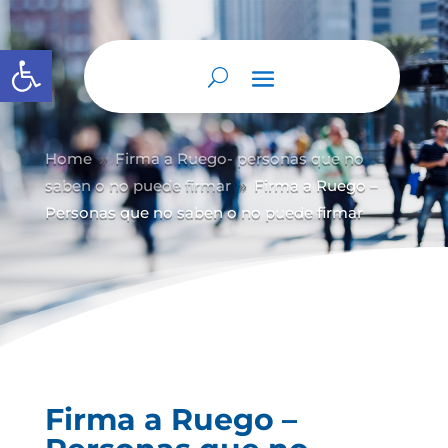
Abrir barra de herramientas
Home
Firma a Ruego- personas que no
9
saben o no puede firmar
Firma a Ruego –
9
Personas que no saben o no puede firmar
Firma a Ruego –