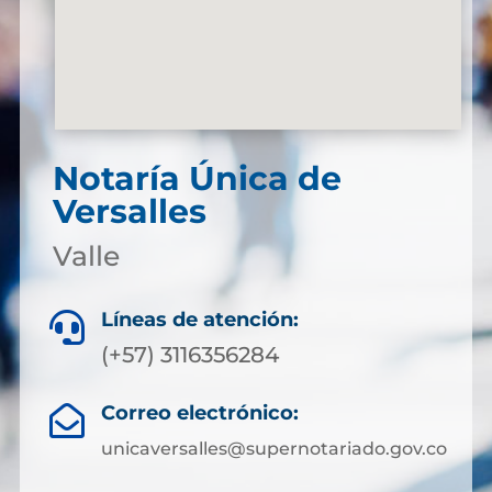
Notaría Única de
Versalles
Valle
Líneas de atención:

(+57) 3116356284
Correo electrónico:

unicaversalles@supernotariado.gov.co