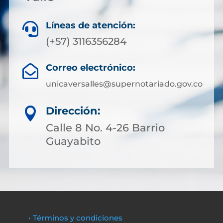
Líneas de atención:

(+57) 3116356284
Correo electrónico:

unicaversalles@supernotariado.gov.co
Dirección:

Calle 8 No. 4-26 Barrio
Guayabito
• Términos y condiciones