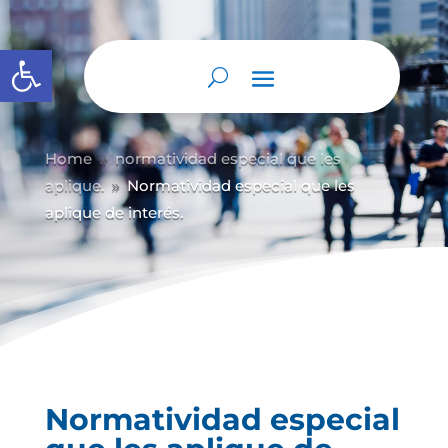
Abrir barra de herramientas
Home
normatividad especial que les
9
aplique.
Normatividad especial que les
9
aplique de interés.
Normatividad especial