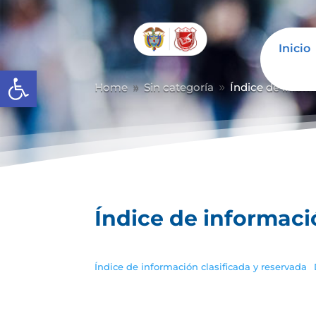
Inicio
Abrir barra de herramientas
Home
Sin categoría
Índice de inform
9
9
Índice de informaci
Índice de información clasificada y reservada