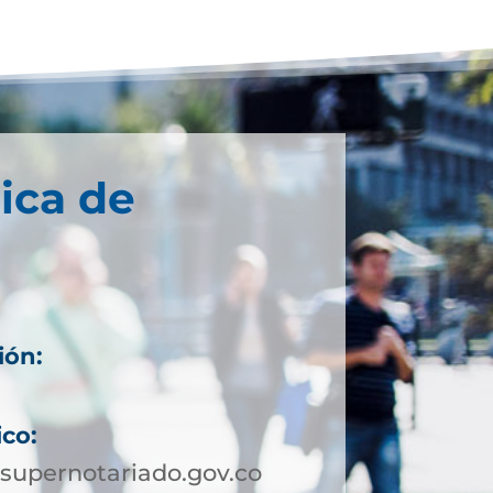
ica de
ión:
4
ico:
supernotariado.gov.co