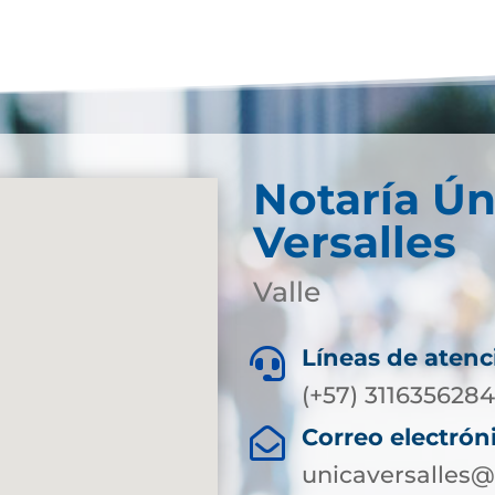
Notaría Ún
Versalles
Valle
Líneas de atenc

(+57) 311635628
Correo electrón

unicaversalles@