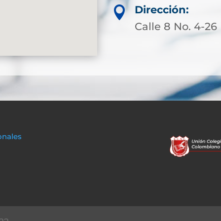
Dirección:

Calle 8 No. 4-26
onales