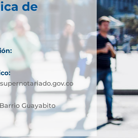
ica de
ión:
4
ico:
supernotariado.gov.co
 Barrio Guayabito