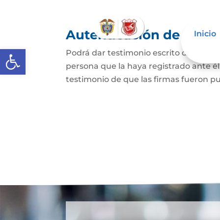
Autenticación de Firm
Inicio
Abrir barra de herramientas
Podrá dar testimonio escrito de que l
persona que la haya registrado ante él
testimonio de que las firmas fueron pu