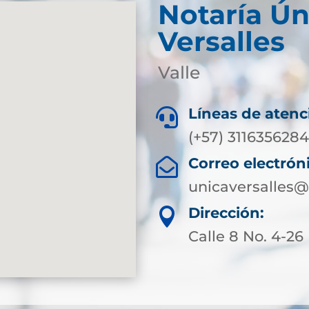
Notaría Ún
Versalles
Valle
Líneas de atenc

(+57) 311635628
Correo electrón

unicaversalles@
Dirección:

Calle 8 No. 4-26