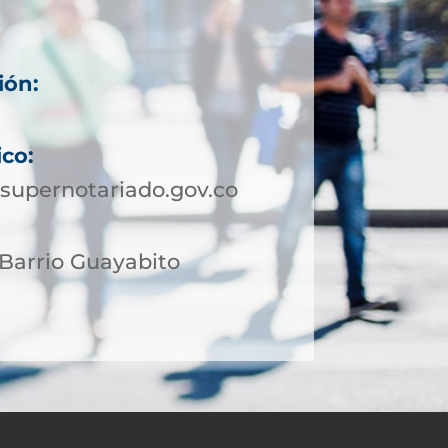
ión:
4
ico:
supernotariado.gov.co
 Barrio Guayabito