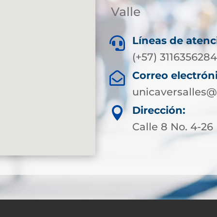
Valle
Líneas de atenc

(+57) 311635628
Correo electrón

unicaversalles@
Dirección:

Calle 8 No. 4-26