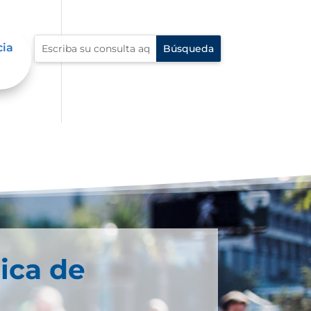
cia
ica de