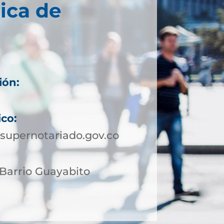
ica de
ión:
4
ico:
supernotariado.gov.co
 Barrio Guayabito