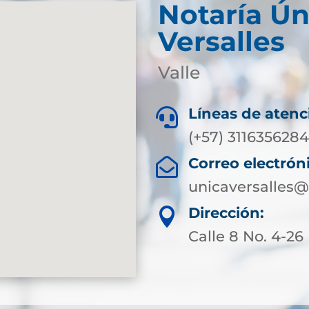
Notaría Ún
Versalles
Valle
Líneas de atenc

(+57) 311635628
Correo electrón

unicaversalles@
Dirección:

Calle 8 No. 4-26