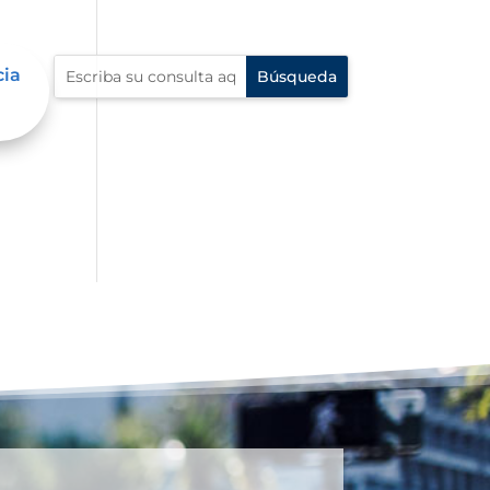
cia
e