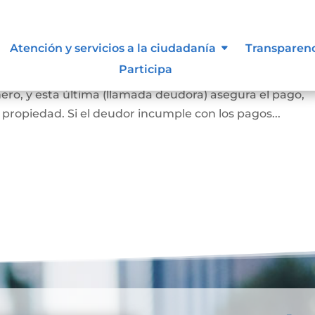
ca
Atención y servicios a la ciudadanía
Transparen
Participa
 banco o una entidad financiera (llamada acreedora) l
ero, y esta última (llamada deudora) asegura el pago,
propiedad. Si el deudor incumple con los pagos...