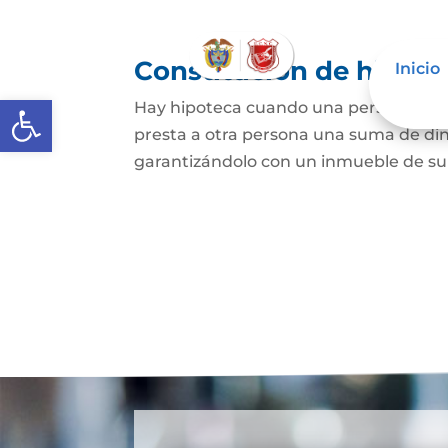
Constitución de hipote
Inicio
Abrir barra de herramientas
Hay hipoteca cuando una persona, o un
presta a otra persona una suma de din
garantizándolo con un inmueble de su 