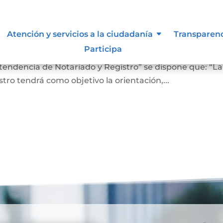
 lo vigilan
Atención y servicios a la ciudadanía
Transparen
Participa
ro En el Artículo 4 del Decreto 2723 de 2014, “Por el cu
ntendencia de Notariado y Registro” se dispone que: “La
ro tendrá como objetivo la orientación,...