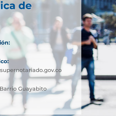
ica de
ión:
4
ico:
supernotariado.gov.co
 Barrio Guayabito