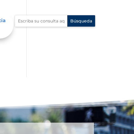
cia
al