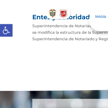
Entes y autoridades que
Inicio
Abrir barra de herramientas
Superintendencia de Notariado y Regist
se modifica la estructura de la Superi
Superintendencia de Notariado y Regist