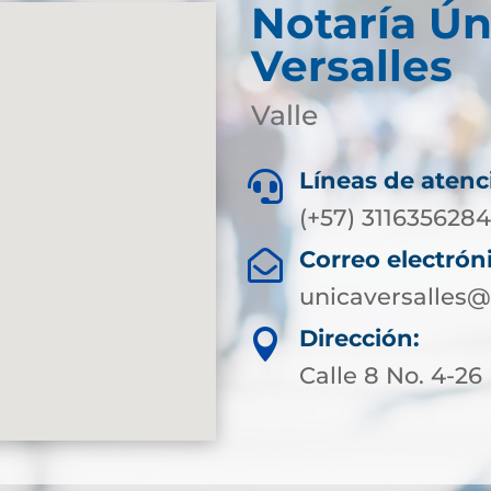
Notaría Ún
Versalles
Valle
Líneas de atenc

(+57) 311635628
Correo electrón

unicaversalles@
Dirección:

Calle 8 No. 4-26