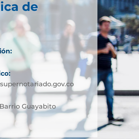
ica de
ión:
4
ico:
supernotariado.gov.co
 Barrio Guayabito