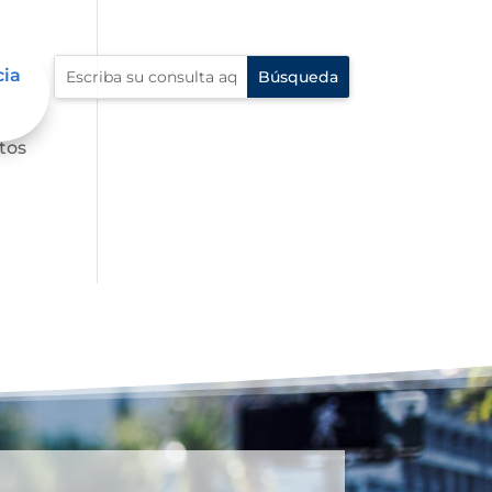
cia
tos