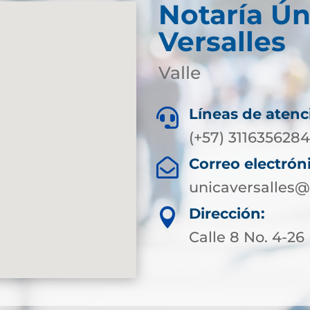
Notaría Ún
Versalles
Valle
Líneas de atenc

(+57) 311635628
Correo electrón

unicaversalles@
Dirección:

Calle 8 No. 4-26