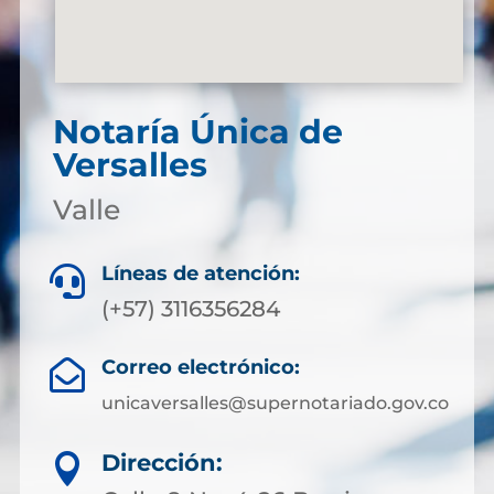
Notaría Única de
Versalles
Valle
Líneas de atención:

(+57) 3116356284
Correo electrónico:

unicaversalles@supernotariado.gov.co
Dirección:
