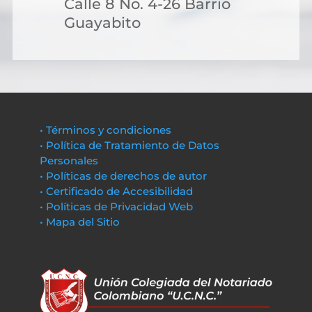
Calle 8 No. 4-26 Barrio
Guayabito
• Términos y condiciones
• Política de Tratamiento de Datos
Personales
• Políticas de derechos de autor
• Certificado de Accesibilidad
• Políticas de Privacidad Web
• Mapa del Sitio