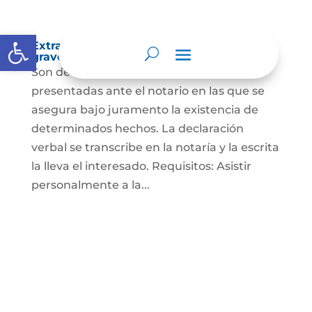
Abrir barra de herramientas
Extra-proceso o declaración bajo la
gravedad de juramento
Son declaraciones verbales o escritas
presentadas ante el notario en las que se
asegura bajo juramento la existencia de
determinados hechos. La declaración
verbal se transcribe en la notaría y la escrita
la lleva el interesado. Requisitos: Asistir
personalmente a la...