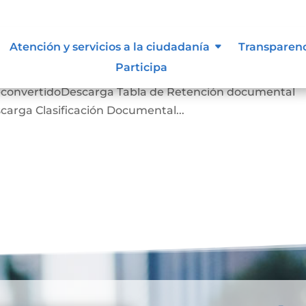
n de la información.
Atención y servicios a la ciudadanía
Transparen
Participa
 de Información de la Notaria, que podrá descargar para
ion-convertidoDescarga Tabla de Retención documental
arga Clasificación Documental...