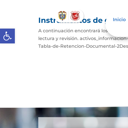
Instrumentos de gestió
Inicio
Abrir barra de herramientas
A continuación encontrará los Activos
lectura y revisión. activos_informac
Tabla-de-Retencion-Documental-2Desc