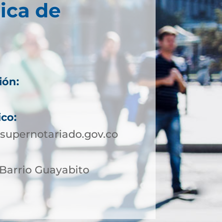
ica de
ión:
4
ico:
supernotariado.gov.co
 Barrio Guayabito