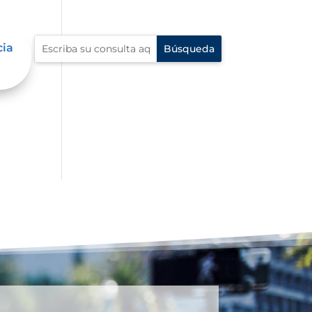
cia
 su