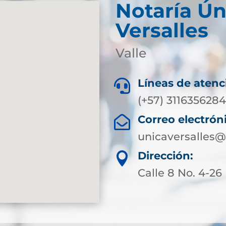
Notaría Ún
Versalles
Valle
Líneas de atenc

(+57) 311635628
Correo electrón

unicaversalles@
Dirección:

Calle 8 No. 4-26