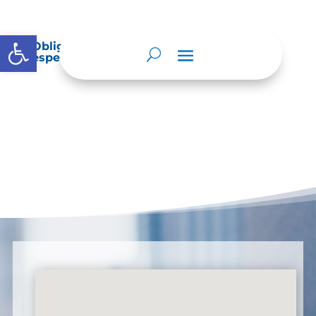
Abrir barra de herramientas
Obligación de reporte de información
específica por parte de la entidad