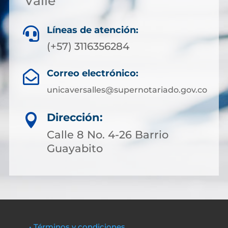
Valle
Líneas de atención:

(+57) 3116356284
Correo electrónico:

unicaversalles@supernotariado.gov.co
Dirección:

Calle 8 No. 4-26 Barrio
Guayabito
• Términos y condiciones