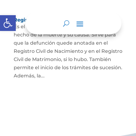
Abrir barra de herramientas
Registro Civil de Defunción
Es el documento público que prueba el
hecho de la muerte y su causa. Sirve para
que la defunción quede anotada en el
Registro Civil de Nacimiento y en el Registro
Civil de Matrimonio, si lo hubo. También
permite el inicio de los trámites de sucesión.
Además, la...