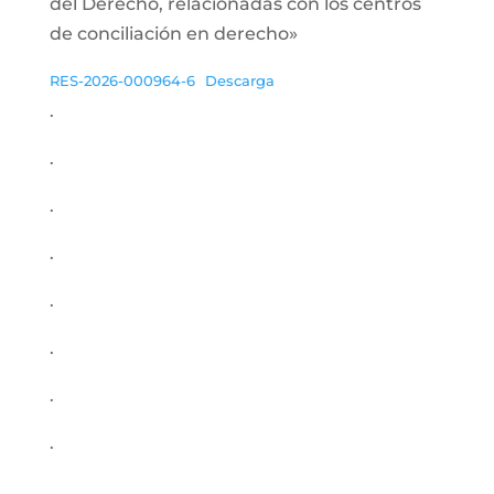
del Derecho, relacionadas con los centros
de conciliación en derecho»
RES-2026-000964-6
Descarga
.
.
.
.
.
.
.
.
.