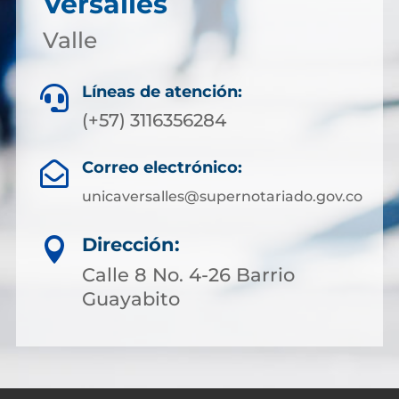
Versalles
Valle
Líneas de atención:

(+57) 3116356284
Correo electrónico:

unicaversalles@supernotariado.gov.co
Dirección:

Calle 8 No. 4-26 Barrio
Guayabito