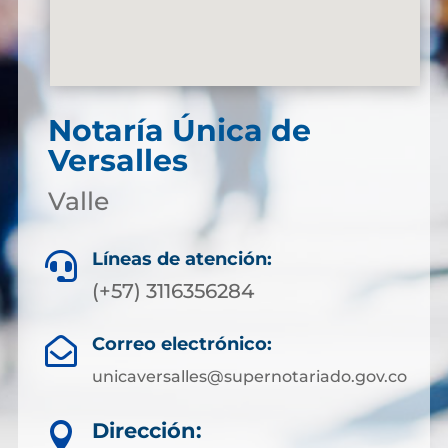
Notaría Única de
Versalles
Valle
Líneas de atención:

(+57) 3116356284
Correo electrónico:

unicaversalles@supernotariado.gov.co
Dirección:
