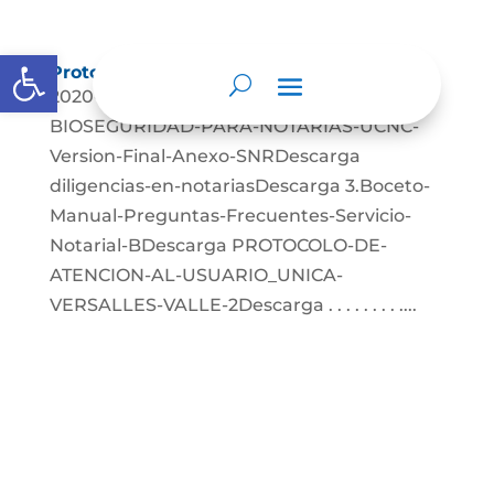
Abrir barra de herramientas
Protocolos de Atención
2020-08-21-PROTOCOLO-DE-
BIOSEGURIDAD-PARA-NOTARIAS-UCNC-
Version-Final-Anexo-SNRDescarga
diligencias-en-notariasDescarga 3.Boceto-
Manual-Preguntas-Frecuentes-Servicio-
Notarial-BDescarga PROTOCOLO-DE-
ATENCION-AL-USUARIO_UNICA-
VERSALLES-VALLE-2Descarga . . . . . . . . ....